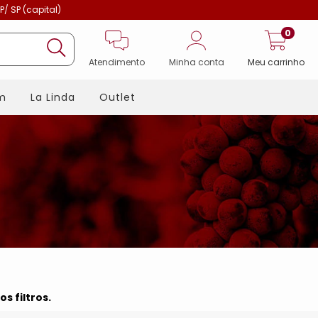
P/ SP (capital)
0
Atendimento
Minha conta
Meu carrinho
m
La Linda
Outlet
s filtros.