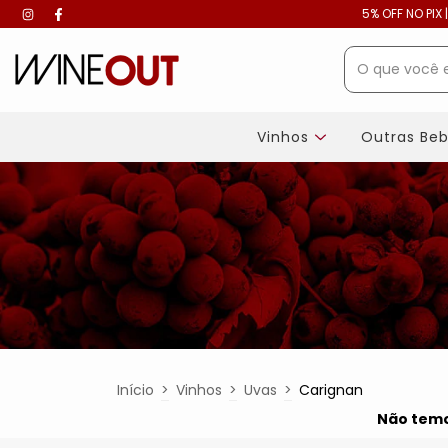
5% OFF NO PIX 
Vinhos
Outras Be
Início
>
Vinhos
>
Uvas
>
Carignan
Não temos