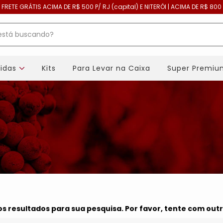
| FRETE GRÁTIS ACIMA DE R$ 500 P/ RJ (capital) E NITERÓI | ACIMA DE R$ 800 
bidas
Kits
Para Levar na Caixa
Super Premiu
 resultados para sua pesquisa. Por favor, tente com outro