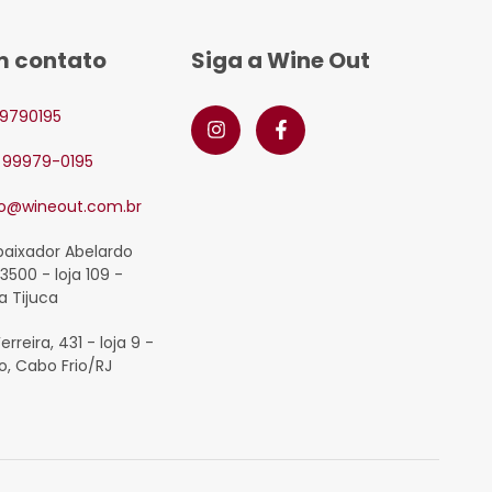
m contato
Siga a Wine Out
9790195
2 99979-0195
o@wineout.com.br
baixador Abelardo
3500 - loja 109 -
a Tijuca
Ferreira, 431 - loja 9 -
o, Cabo Frio/RJ