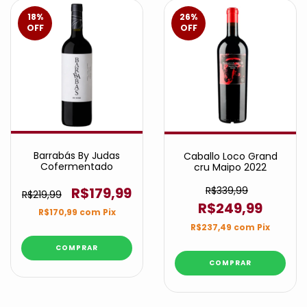
18
%
26
%
OFF
OFF
Barrabás By Judas
Caballo Loco Grand
Cofermentado
cru Maipo 2022
R$339,99
R$179,99
R$219,99
R$249,99
R$170,99
com
Pix
R$237,49
com
Pix