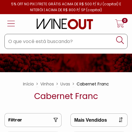
5% OFF NO PIX | FRETE GRÁTIS ACIMA DE R$ 500 P/ RJ (capital) E
NITERÓI | ACIMA DE R$ 800 P/ SP (capital)
0
Início
>
Vinhos
>
Uvas
>
Cabernet Franc
Cabernet Franc
Filtrar