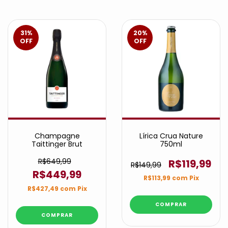
31
%
20
%
OFF
OFF
Champagne
Lírica Crua Nature
Taittinger Brut
750ml
R$649,99
R$119,99
R$149,99
R$449,99
R$113,99
com
Pix
R$427,49
com
Pix