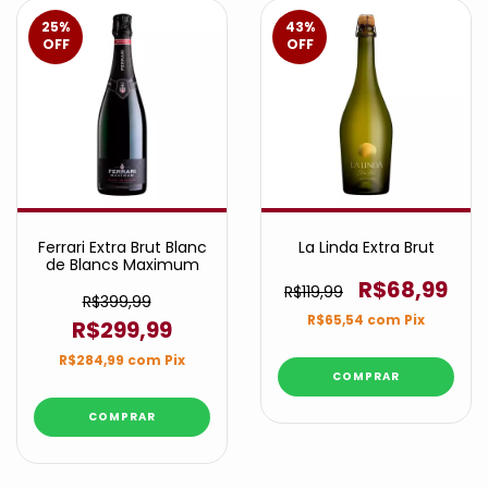
25
%
43
%
OFF
OFF
Ferrari Extra Brut Blanc
La Linda Extra Brut
de Blancs Maximum
R$68,99
R$119,99
R$399,99
R$65,54
com
Pix
R$299,99
R$284,99
com
Pix