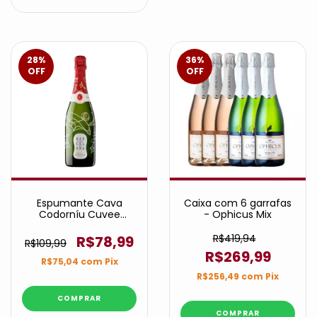
28
%
36
%
OFF
OFF
Espumante Cava
Caixa com 6 garrafas
Codorníu Cuvee
- Ophicus Mix
Barcelona 1872 Brut
R$419,94
R$78,99
R$109,99
R$269,99
R$75,04
com
Pix
R$256,49
com
Pix