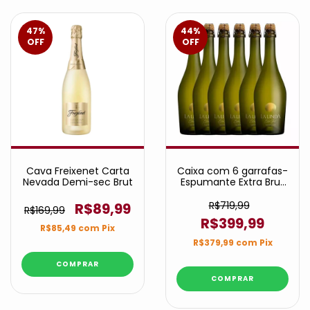
47
%
44
%
OFF
OFF
Cava Freixenet Carta
Caixa com 6 garrafas-
Nevada Demi-sec Brut
Espumante Extra Brut
La Linda
R$719,99
R$89,99
R$169,99
R$399,99
R$85,49
com
Pix
R$379,99
com
Pix