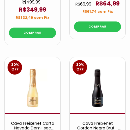
R$499,99
R$64,99
R$69,99
R$349,99
R$61,74
com
Pix
R$332,49
com
Pix
30
%
30
%
OFF
OFF
Cava Freixenet Carta
Cava Freixenet
Nevada Demi-sec
Cordon Negro Brut -