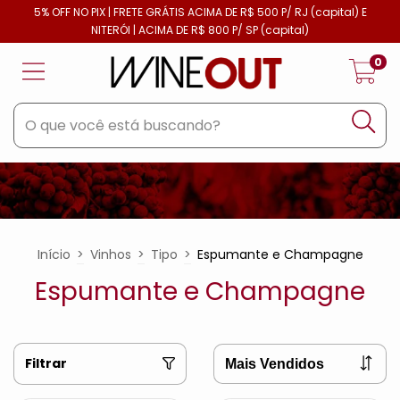
5% OFF NO PIX | FRETE GRÁTIS ACIMA DE R$ 500 P/ RJ (capital) E
NITERÓI | ACIMA DE R$ 800 P/ SP (capital)
0
Início
>
Vinhos
>
Tipo
>
Espumante e Champagne
Espumante e Champagne
Filtrar