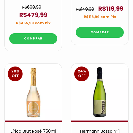
Noirs Brut
R$699,99
R$119,99
R$149,99
R$479,99
R$113,99
com
Pix
R$455,99
com
Pix
20
%
24
%
OFF
OFF
Lírica Brut Rosé 750ml
Hermann Bossa N°1