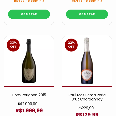
R$427,49
com
Pix
R$446,49
com
Pix
33
%
22
%
OFF
OFF
Dom Perignon 2015
Paul Mas Prima Perla
Brut Chardonnay
R$2.999,99
R$229,99
R$1.999,99
R$179,99