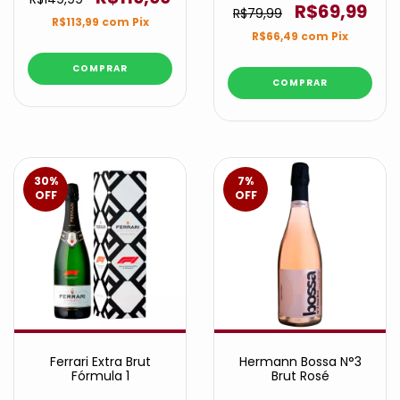
R$69,99
R$79,99
R$113,99
com
Pix
R$66,49
com
Pix
30
%
7
%
OFF
OFF
Ferrari Extra Brut
Hermann Bossa N°3
Fórmula 1
Brut Rosé