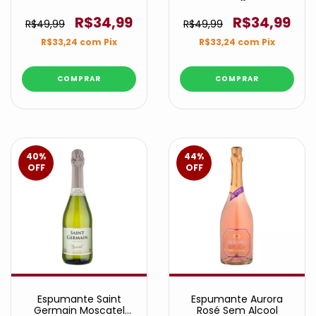
200ml
200ml
R$34,99
R$34,99
R$49,99
R$49,99
R$33,24
com
Pix
R$33,24
com
Pix
40
%
44
%
OFF
OFF
Espumante Saint
Espumante Aurora
Germain Moscatel
Rosé Sem Alcool