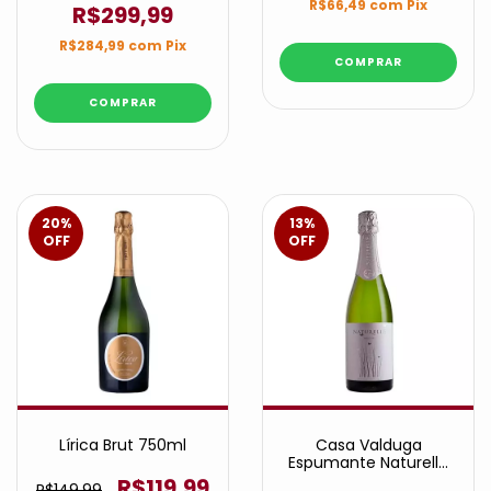
R$66,49
com
Pix
R$299,99
R$284,99
com
Pix
20
%
13
%
OFF
OFF
Lírica Brut 750ml
Casa Valduga
Espumante Naturelle
Moscatel
R$119,99
R$149,99