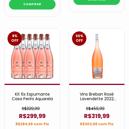
9
%
30
%
OFF
OFF
Kit 6x Espumante
Vins Breban Rosé
Casa Perini Aquarela
Lavendette 2022
Magnum
R$329,99
R$459,99
R$299,99
R$319,99
R$284,99
com
Pix
R$303,99
com
Pix