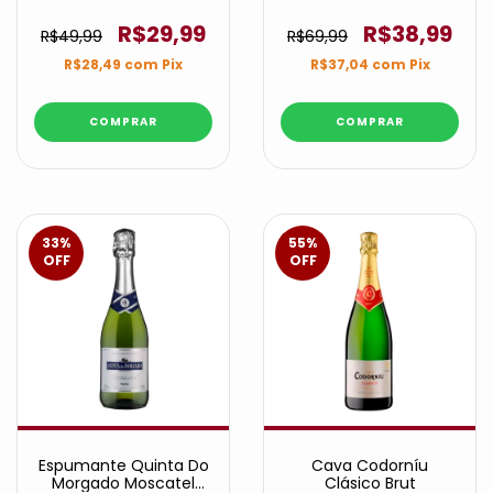
Branco 660 ml
R$29,99
R$38,99
R$49,99
R$69,99
R$28,49
com
Pix
R$37,04
com
Pix
33
%
55
%
OFF
OFF
Espumante Quinta Do
Cava Codorníu
Morgado Moscatel
Clásico Brut