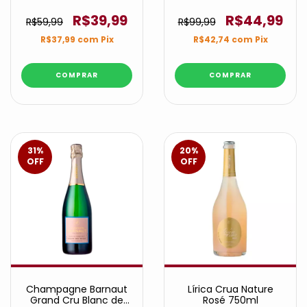
660ml
R$39,99
R$44,99
R$59,99
R$99,99
R$37,99
com
Pix
R$42,74
com
Pix
31
%
20
%
OFF
OFF
Champagne Barnaut
Lírica Crua Nature
Grand Cru Blanc de
Rosé 750ml