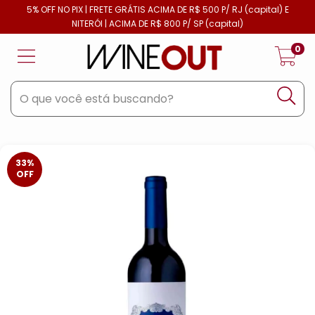
5% OFF NO PIX | FRETE GRÁTIS ACIMA DE R$ 500 P/ RJ (capital) E
NITERÓI | ACIMA DE R$ 800 P/ SP (capital)
0
33
%
OFF