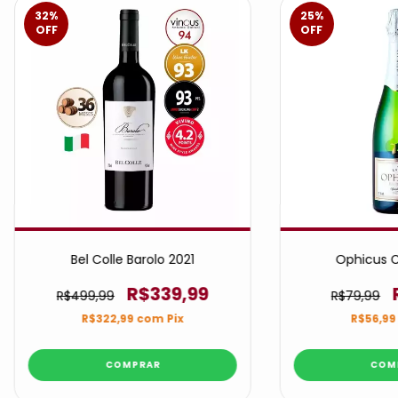
32
%
25
%
OFF
OFF
Bel Colle Barolo 2021
Ophicus C
R$339,99
R$499,99
R$79,99
R$322,99
com
Pix
R$56,9