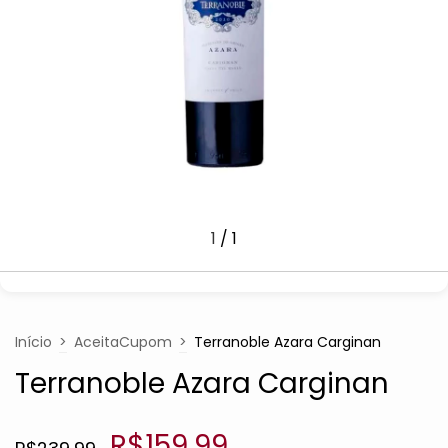
1
/
1
Início
>
AceitaCupom
>
Terranoble Azara Carginan
Terranoble Azara Carginan
R$159,99