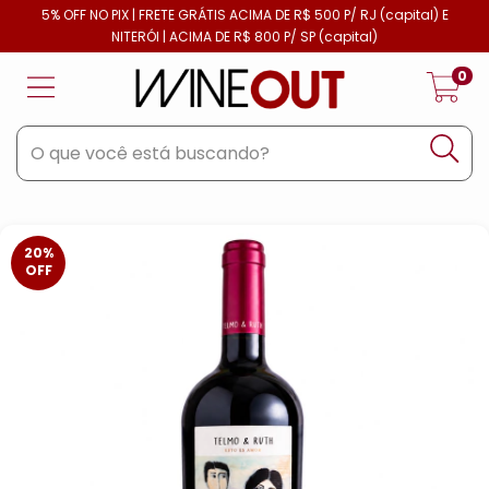
5% OFF NO PIX | FRETE GRÁTIS ACIMA DE R$ 500 P/ RJ (capital) E
NITERÓI | ACIMA DE R$ 800 P/ SP (capital)
0
20
%
OFF