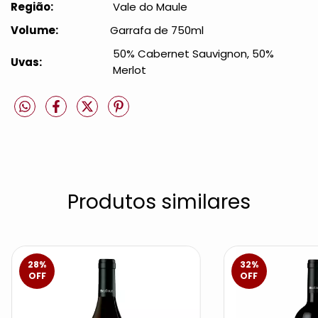
Região:
Vale do Maule
Volume:
Garrafa de 750ml
50% Cabernet Sauvignon, 50% 
Uvas:
Merlot
Produtos similares
28
%
32
%
OFF
OFF