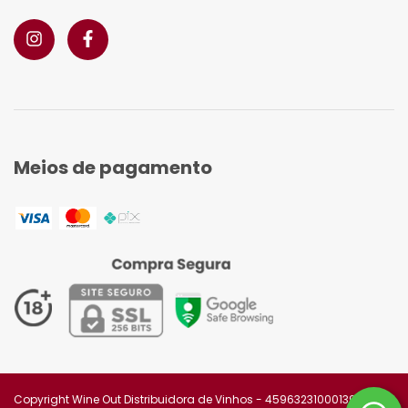
Meios de pagamento
Copyright Wine Out Distribuidora de Vinhos - 45963231000139 -