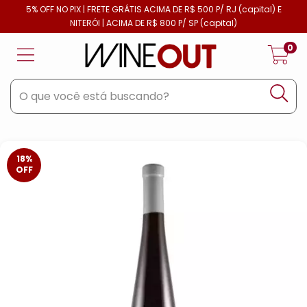
5% OFF NO PIX | FRETE GRÁTIS ACIMA DE R$ 500 P/ RJ (capital) E
NITERÓI | ACIMA DE R$ 800 P/ SP (capital)
0
18
%
OFF