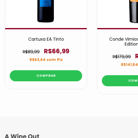
Cartuxa EA Tinto
Conde Vimio
Editio
R$66,99
R$89,99
R$179,99
R$63,64
com
Pix
R$141,5
A Wine Out