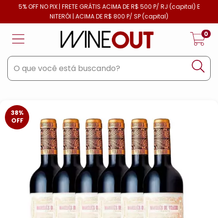
5% OFF NO PIX | FRETE GRÁTIS ACIMA DE R$ 500 P/ RJ (capital) E
NITERÓI | ACIMA DE R$ 800 P/ SP (capital)
0
38
%
OFF