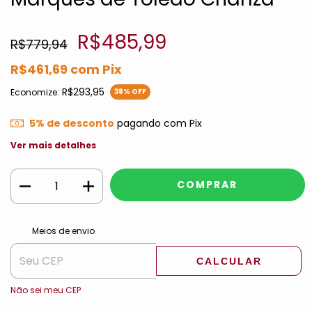
R$485,99
R$779,94
R$461,69
com
Pix
R$293,95
Economize:
38
% OFF
5% de desconto
pagando com Pix
Ver mais detalhes
ALTERAR CEP
Entregas para o CEP:
Meios de envio
CALCULAR
Não sei meu CEP