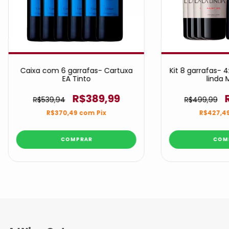
Caixa com 6 garrafas- Cartuxa
Kit 8 garrafas- 4
EA Tinto
linda 
R$389,99
R$539,94
R$499,99
R$370,49
com
Pix
R$427,4