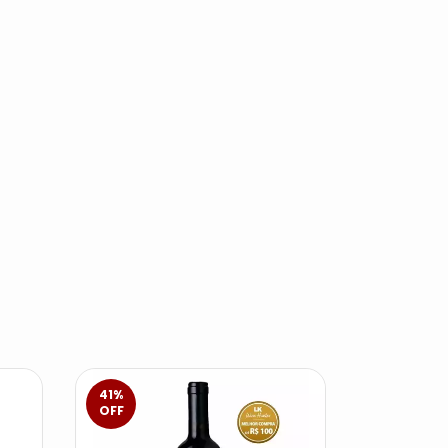
41
%
30
%
OFF
OFF