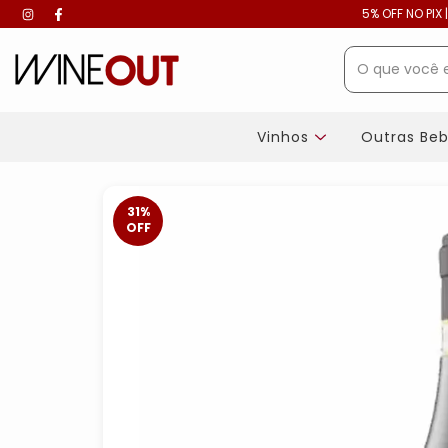
5% OFF NO PIX 
Vinhos
Outras Be
31
%
OFF