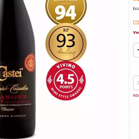
Ec
Ve
Ent
Nã