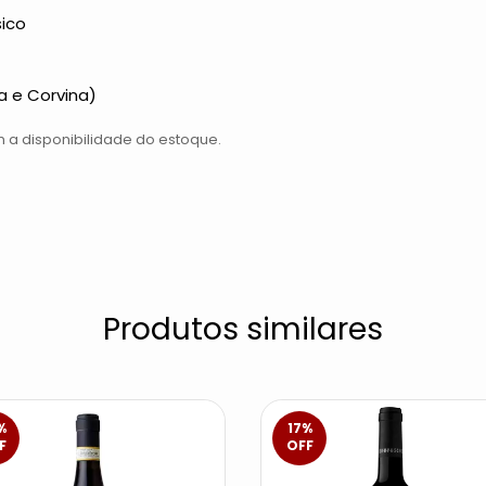
sico
la e Corvina)
 a disponibilidade do estoque.
Produtos similares
%
17
%
F
OFF