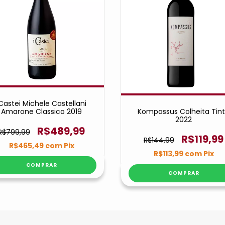
Castei Michele Castellani
Kompassus Colheita Tin
Amarone Classico 2019
2022
R$489,99
R$799,99
R$119,99
R$144,99
R$465,49
com
Pix
R$113,99
com
Pix