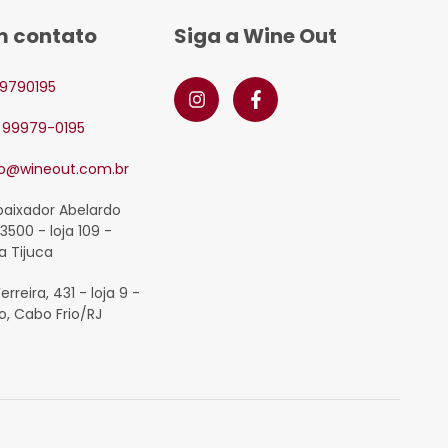
m contato
Siga a Wine Out
9790195
2 99979-0195
o@wineout.com.br
baixador Abelardo
3500 - loja 109 -
a Tijuca
Ferreira, 431 - loja 9 -
o, Cabo Frio/RJ