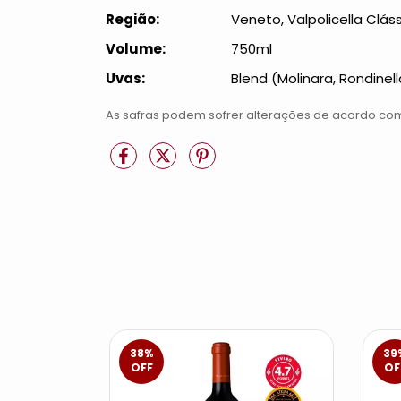
Região:
Veneto, Valpolicella Clás
Volume:
750ml
Uvas:
Blend (Molinara, Rondinel
As safras podem sofrer alterações de acordo com
38
%
39
OFF
OF