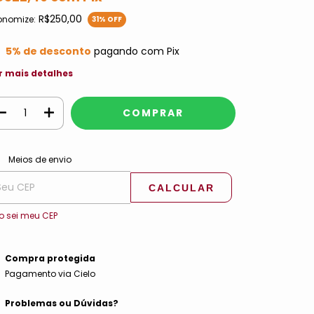
R$250,00
onomize:
31
% OFF
5% de desconto
pagando com Pix
r mais detalhes
ALTERAR CEP
regas para o CEP:
Meios de envio
CALCULAR
o sei meu CEP
Compra protegida
Pagamento via Cielo
Problemas ou Dúvidas?