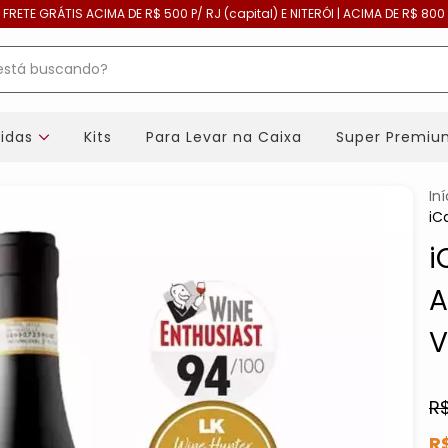
| FRETE GRÁTIS ACIMA DE R$ 500 P/ RJ (capital) E NITERÓI | ACIMA DE R$ 800 
bidas
Kits
Para Levar na Caixa
Super Premiu
Iní
iC
i
A
V
R
R