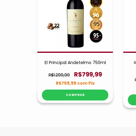
za Tinto
El Principal Andetelmo 750ml
i
99,99
R$799,99
R$1.299,99
m
Pix
R$759,99
com
Pix