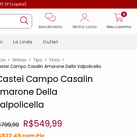
P/ SP (capital)
0
Atendimento
Minha conta
Meu carrinho
m
La Linda
Outlet
cio
>
Vinhos
>
Tipo
>
Tinto
>
astei Campo Casalin Amarone Della Valpolicella
Castei Campo Casalin
marone Della
alpolicella
R$549,99
$799,99
$522,49
com
Pix