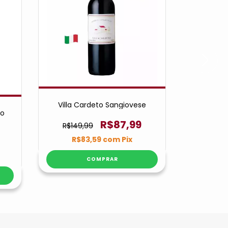
Villa Cardeto Sangiovese
Luis Caña
to
d
R$87,99
R$149,99
R$569,
R$83,59
com
Pix
R$3