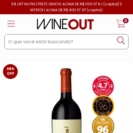
5% OFF NO PIX | FRETE GRÁTIS ACIMA DE R$ 500 P/ RJ (capital) E
NITERÓI | ACIMA DE R$ 800 P/ SP (capital)
0
38
%
OFF