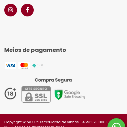
Meios de pagamento
Copyright Wine Out Distribuidora de Vinhos - 45963231000139 -