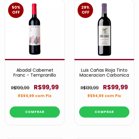
50
%
29
%
OFF
OFF
Abadal Cabernet
Luis Cañas Rioja Tinto
Franc - Tempranillo
Maceracion Carbonica
R$99,99
R$99,99
R$199,99
R$139,99
R$94,99
com
Pix
R$94,99
com
Pix