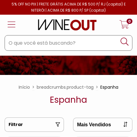
5% OFF NO PIX | FRETE GRÁTIS ACIMA DE R$ 500 P/ RJ (capital) E
NITERÓI | ACIMA DE R$ 800 P/ SP (capital)
0
Início
>
breadcrumbs.product-tag
>
Espanha
Espanha
Filtrar