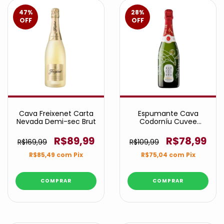
47
%
28
%
OFF
OFF
Cava Freixenet Carta
Espumante Cava
Nevada Demi-sec Brut
Codorníu Cuvee
Barcelona 1872 Brut
R$89,99
R$78,99
R$169,99
R$109,99
R$85,49
com
Pix
R$75,04
com
Pix