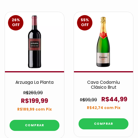
26
%
55
%
OFF
OFF
Arzuaga La Planta
Cava Codorníu
Clásico Brut
R$269,99
R$44,99
R$199,99
R$99,99
R$42,74
com
Pix
R$189,99
com
Pix