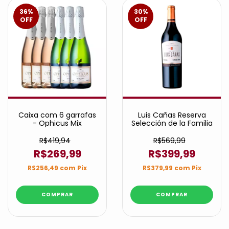
36
%
30
%
OFF
OFF
Caixa com 6 garrafas
Luis Cañas Reserva
- Ophicus Mix
Selección de la Familia
R$419,94
R$569,99
R$269,99
R$399,99
R$256,49
com
Pix
R$379,99
com
Pix