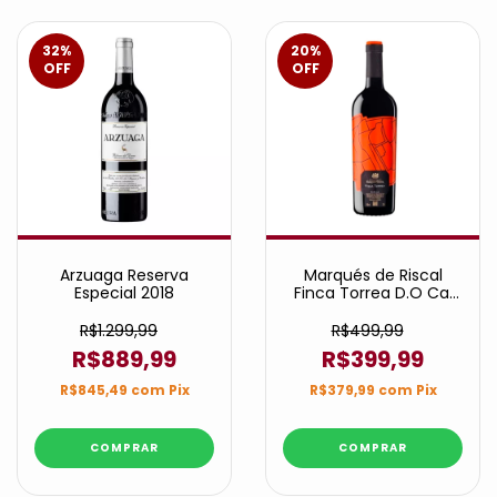
32
%
20
%
OFF
OFF
Arzuaga Reserva
Marqués de Riscal
Especial 2018
Finca Torrea D.O Ca.
Rioja
R$1.299,99
R$499,99
R$889,99
R$399,99
R$845,49
com
Pix
R$379,99
com
Pix