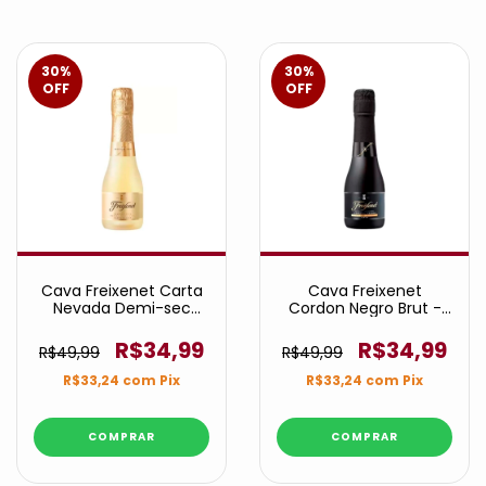
30
%
30
%
OFF
OFF
Cava Freixenet Carta
Cava Freixenet
Nevada Demi-sec
Cordon Negro Brut -
200ml
200ml
R$34,99
R$34,99
R$49,99
R$49,99
R$33,24
com
Pix
R$33,24
com
Pix