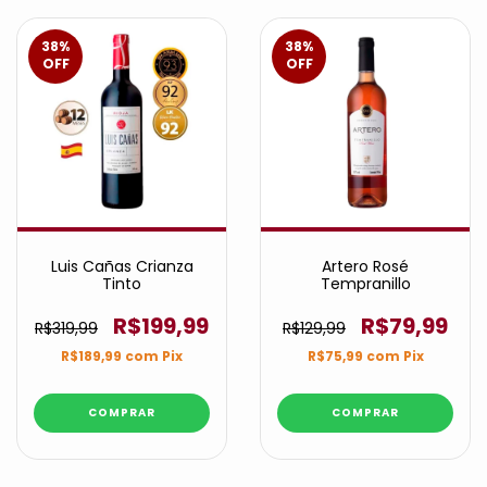
38
%
38
%
OFF
OFF
Luis Cañas Crianza
Artero Rosé
Tinto
Tempranillo
R$199,99
R$79,99
R$319,99
R$129,99
R$189,99
com
Pix
R$75,99
com
Pix